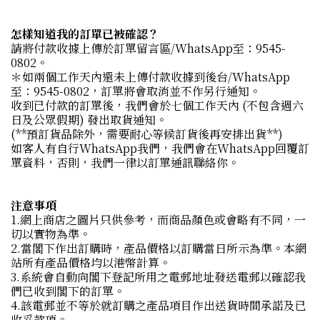
怎樣知道我的訂單已被確認？
請將付款收據上傳於訂單留言區/WhatsApp至：9545-
0802。
＊如兩個工作天內還未上傳付款收據到後台/WhatsApp
至：9545-0802，訂單將會取消並不作另行通知。
收到已付款的訂單後，我們會於七個工作天內 (不包含週六
日及公眾假期) 發出取貨通知。
(**預訂貨品除外，需要耐心等候訂貨後再安排出貨**)
如客人有自行WhatsApp我們，我們會在WhatsApp回覆訂
單資料，否則，我們一律以訂單通訊聯絡你。
注意事項
1.網上商店之圖片只供參考，而商品顏色或會略有不同，一
切以實物為準。
2.當閣下作出訂購時，產品價格以訂購當日所示為準。本網
站所有產品價格均以港幣計算。
3.系統會自動向閣下登記所用之電郵地址發送電郵以確認我
們已收到閣下的訂單。
4.該電郵並不等於就訂購之產品項目作出送貨時間承諾及已
收妥款項。