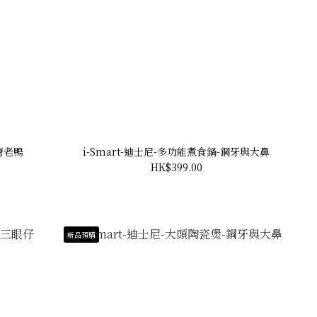
-唐老鴨
i-Smart-迪士尼-多功能煮食鍋-鋼牙與大鼻
HK$399.00
新品預購