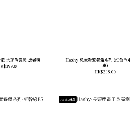
-迪士尼-大頭陶瓷煲-唐老鴨
Hashy-兒童發聲餐盤系列-(紅色汽
車)
K$399.00
HK$238.00
Hashy新品