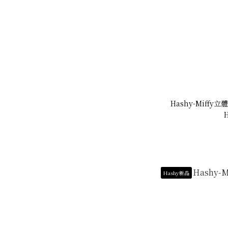
Hashy-Miffy立
H
Hashy新品