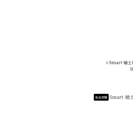
i-Smart-
H
新品預購