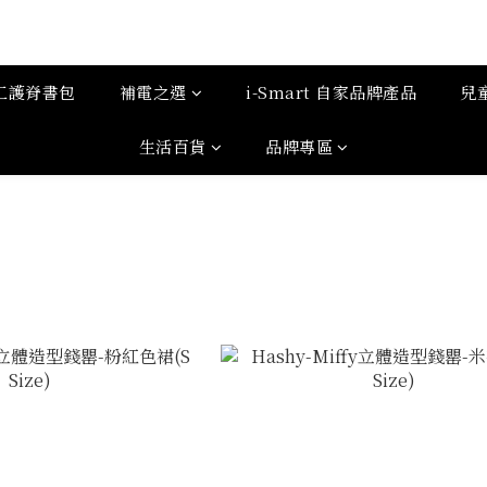
工護脊書包
補電之選
i-Smart 自家品牌產品
兒
生活百貨
品牌專區