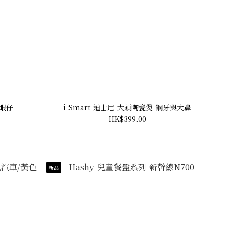
三眼仔
i-Smart-迪士尼-大頭陶瓷煲-鋼牙與大鼻
HK$399.00
新品