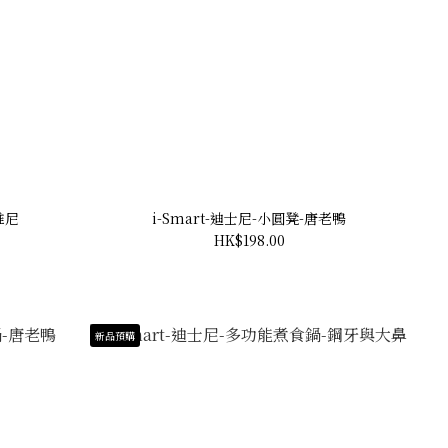
維尼
i-Smart-迪士尼-小圓凳-唐老鴨
HK$198.00
新品預購