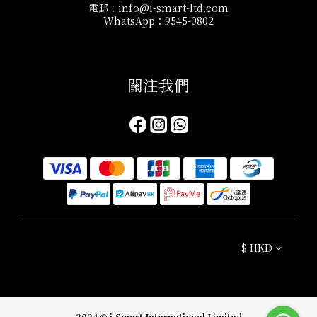
電郵：info@i-smart-ltd.com
WhatsApp：9545-0802
關注我們​
$
HKD
2024 © i-Smart International Limited