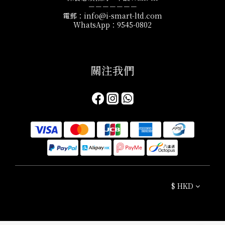
－－－－－－－
電郵：info@i-smart-ltd.com
WhatsApp：9545-0802
關注我們​
$
HKD