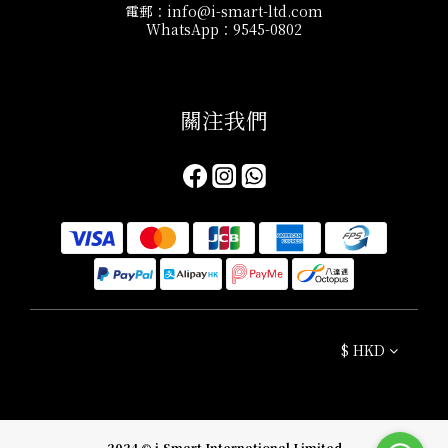
電郵：info@i-smart-ltd.com
WhatsApp：9545-0802
關注我們​
$
HKD
2024 © i-Smart International Limited