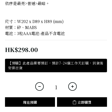
依序是最亮>普通>最暗。
尺寸：W202 x D89 x H89 (mm)
材質：矽、MABS
電池：3粒AAA電池-產品不含電池
HK$298.00
【預購】此產品需要預訂，預計7-24個工作天訂購，到貨後
安排出貨
現在預購
立即購買