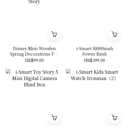
Disney Mini Wooden
i-Smart 10000mah
Spring Decorations-Toy
Power Bank
Story
HK$99.00
HK$399.00