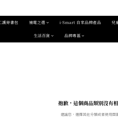
工護脊書包
補電之選
i-Smart 自家品牌產品
兒
生活百貨
品牌專區
抱歉，這個商品類別沒有
建議您，選擇其他分類或者使用關