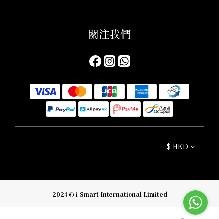
關注我們​
$
HKD
2024 © i-Smart International Limited