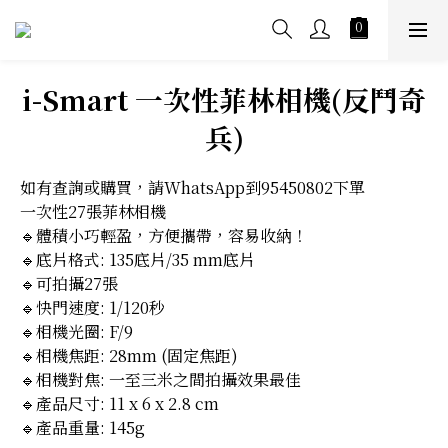
i-Smart 一次性菲林相機(反鬥奇
兵)
如有查詢或購買，請WhatsApp到95450802下單
一次性27張菲林相機
🔹體積小巧輕盈，方便攜帶，容易收納！
🔹底片格式: 135底片/35 mm底片
🔹可拍攝27張
🔹快門速度: 1/120秒
🔹相機光圈: F/9
🔹相機焦距: 28mm (固定焦距)
🔹相機對焦: 一至三米之間拍攝效果最佳
🔹產品尺寸: 11 x 6 x 2.8 cm
🔹產品重量: 145g