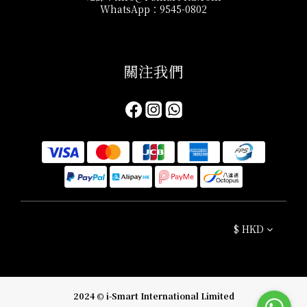
WhatsApp：9545-0802
關注我們​
$
HKD
2024 © i-Smart International Limited