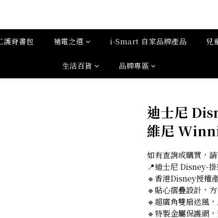
工護脊書包
補電之選
i-Smart 自家品牌產品
兒
生活百貨
品牌專區
迪士尼 Dis
維尼 Winni
如有查詢或購買，請Wh
📍迪士尼 Disney-
🔹香港Disney授權
🔹貼心摺疊設計，
🔹超廣角雙扇送風
🔹特製金屬保護網