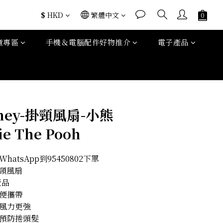
$
HKD
繁體中文
童專區
手機＆電腦配件好物推介
電子產品
立即購買
ney-掛頸風扇-小熊
e The Pooh
atsApp到95450802下單
掛頸風扇
產品
方便攜帶
，風力更強
，預防捲頭髮