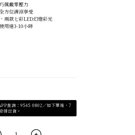
輕巧佩戴零壓力
，全方位清涼享受
，兩款七彩LED幻燈彩光
使用達3-10小時
PP查詢：9545 0802／如下單後，7
安排出貨。