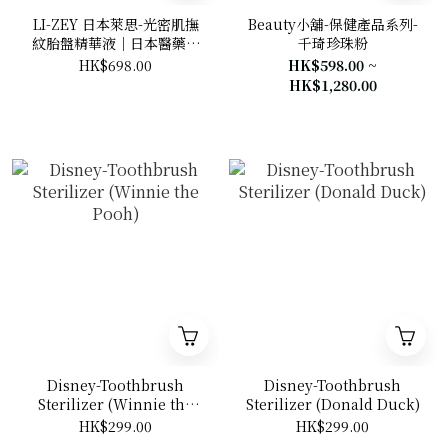
LI-ZEY 日本萊思-光密肌撫
Beauty小舖-保健產品系列-
紋胎盤精華液│日本醫藥部
千琦珍珠粉
外品認證│3重玻尿酸補水保
HK$698.00
HK$598.00 ~
濕│緊緻毛孔 肌膚光澤亮麗
HK$1,280.00
白皙透亮│珍貴胎盤 富勒希
EGF原液美白成分
Disney-Toothbrush
Disney-Toothbrush
Sterilizer (Winnie the
Sterilizer (Donald Duck)
Pooh)
HK$299.00
HK$299.00