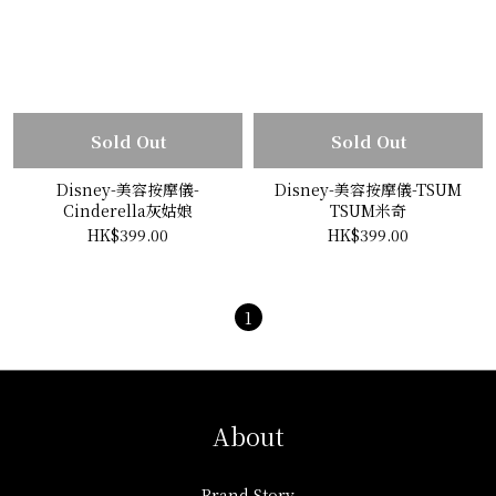
Sold Out
Sold Out
Disney-美容按摩儀-
Disney-美容按摩儀-TSUM
Cinderella灰姑娘
TSUM米奇
HK$399.00
HK$399.00
1
About
Brand Story