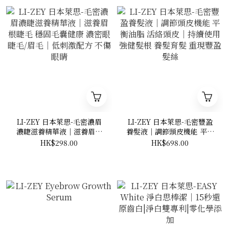
LI-ZEY 日本萊思-毛密濃眉
LI-ZEY 日本萊思-毛密豐盈
濃睫滋養精華液│滋養眉根
養髮液│調節頭皮機能 平衡
睫毛 穩固毛囊健康 濃密眼睫
油脂 活絡頭皮│持續使用 強
HK$298.00
HK$698.00
毛/眉毛│低刺激配方 不傷眼
健髮根 養髮育髮 重現豐盈髮
睛
絲