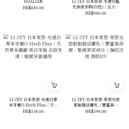
HUALIAN
LI-ZEY 日本萊思-光速白藍
光音波牙刷(白色)│五大潔
HK$680.00
齒模式：潔齒、護理、美
HK$980.00
白、漱口、敏感│低噪音│
輕鬆清潔 美白牙齒
LI-ZEY 日本萊思-光速白草
LI-ZEY 日本萊思-萊思光密
本牙膏O-Herb Plus│天然
肌胎盤活膚乳│豐富高保
草本護齦 美白牙齒 去除牙漬
濕、緊緻美容成分│撫紋淡
HK$138.00
HK$598.00
│敏感牙齒適用
斑 預防UV