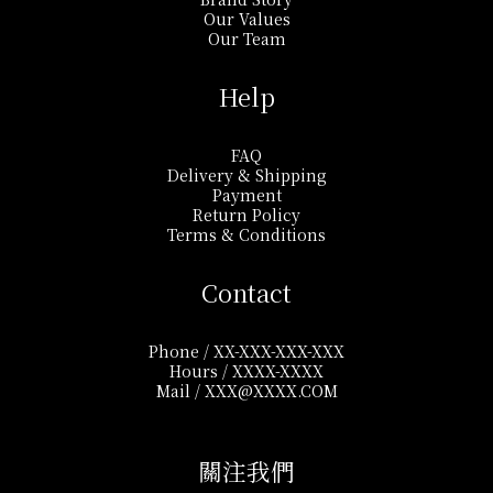
Our Values
Our Team
Help
FAQ
Delivery & Shipping
Payment
Return Policy
Terms & Conditions
Contact
Phone / XX-XXX-XXX-XXX
Hours / XXXX-XXXX
Mail / XXX@XXXX.COM
關注我們​