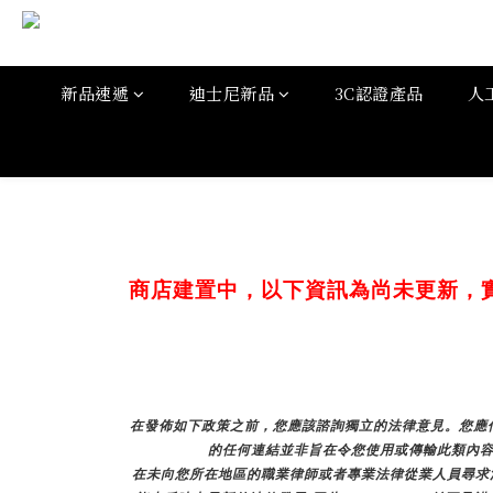
新品速遞
迪士尼新品
3C認證產品
人
商店建置中，以下資訊為尚未更新，
在發佈如下政策之前，您應該諮詢獨立的法律意見。您應仔
的任何連結並非旨在令您使用或傳輸此類內容
在未向您所在地區的職業律師或者專業法律從業人員尋求