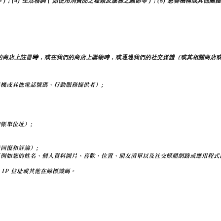
 )；(4) 生活格調 ( 如使用消費品之種類及服務之細節等 )；(5) 慈善機構或其
時
的商店上註冊
，或在我們的商店上購物時，或通過我們的社交媒體（或其相關商店
機或其他電話號碼、行動服務提供者）;
帳單位址）;
回復和評論）;
（例如您的姓名、個人資料圖片、喜歡、位置、朋友清單以及社交媒體網路或應用程式
IP 位址或其他在線標識碼。