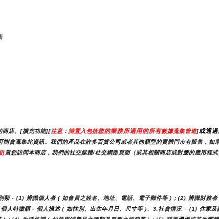
術
您的業務所適用的所有
或通過
商店、[擴充功能][
注意：請置入包括
數據蒐集管道
]
）時，我們可能會蒐集此資訊。我們的產品在許多百貨公司或者其他類型的實體門市有販售，
]
當您訪問本商店，我們的社交媒體/社交網路頁面（或其相關商店或對應的應用程式）
- (1) 辨識個人者 ( 如會員之姓名、地址、電話、電子郵件等 )；(2) 辨識財務者 
人特徵類 - 個人描述 ( 如性別、出生年月日、尺寸等 )。3.社會情況 – (1) 住家