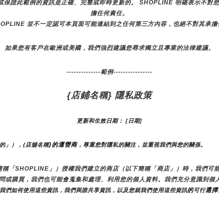
諾或保證此範例的資訊是正確、完整或即時更新的。 SHOPLINE 明確表示
擔任何責任。
HOPLINE 並不一定認可本頁面可能連結到之任何第三方內容，也絕不對其承
如果您有客戶在歐洲或美國，我們強烈建議您尋求獨立且專業的法律建議。
--------------範例----------------
{店鋪名稱} 隱私政策
更新和生效日期： [日期]
}的運營商
們的」），{店舖名稱
，尊重您對隱私的關注，並重視我們與您的關係。 
（以下簡稱「SHOPLINE」）授權我們建立的商店（以下簡稱「商店」）時，我
訪問或購買，我們也可能會蒐集和處理、利用您的個人資料。我們充分意識到個
的
選擇
，我們如何使用這些資訊，我們與誰共享資訊，以及您就我們使用這些資訊
可行