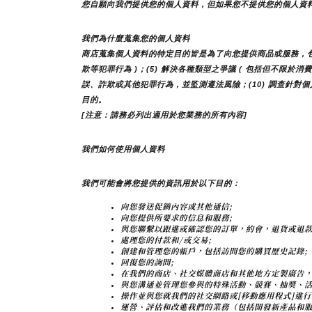
您自願向我們提供您的個人資料，但如果您不提供您的個人資
我們為什麼蒐集您的個人資料
商店蒐集個人資料的特定目的皆是為了向您提供商品或服務，包括但
欺等犯罪行為 )；(5) 解決各種類型之爭議 ( 包括但不限於消
誤、詐欺或其他犯罪行為，並監測遵法風險；(10) 調查針對個
目的。
[注意：請務必列出適用於您業務的所有內容]
我們如何使用個人資料
我們可能會將您提供的資訊用於以下目的：
向您發送促銷內容或其他通信;
向您提供所要求的信息和服務;
與您聯繫以跟進或確認您的訂單，約會，退貨或退款
處理您的付款和/或交易;
創建和管理您的帳戶，包括訪問您的購買歷史記錄;
回復您的詢問;
在我們的商店、社交媒體商店和其他地方定製廣告，
與您溝通並管理您參與的特殊活動、競賽、抽獎、活
操作並與您就我們的社交網路或[移動應用程式]進行
運營、評估和改進我們的業務（包括開發新產品和