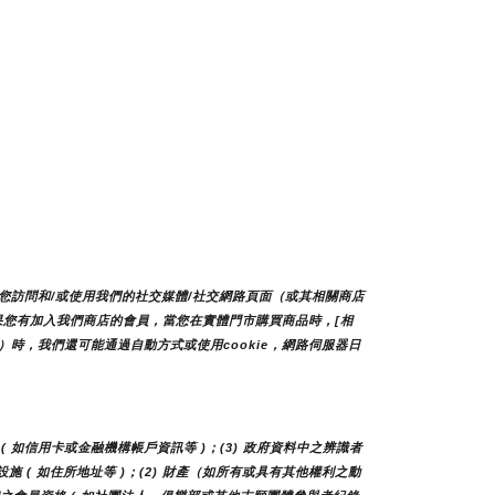
您訪問和/或使用我們的社交媒體/社交網路頁面（或其相關商店
如果您有加入我們商店的會員，當您在實體門市購買商品時，[相
時，我們還可能通過自動方式或使用cookie，網路伺服器日
( 如信用卡或金融機構帳戶資訊等 )；(3) 政府資料中之辨識者 
及設施 ( 如住所地址等 )；(2) 財產（如所有或具有其他權利之動