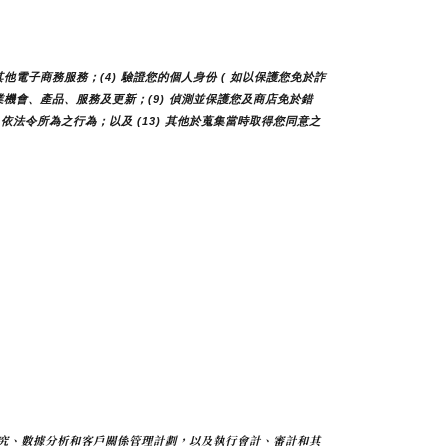
他電子商務服務；(4) 驗證您的個人身份 ( 如以保護您免於詐
您商業機會、產品、服務及更新；(9) 偵測並保護您及商店免於錯
 依法令所為之行為；以及 (13) 其他於蒐集當時取得您同意之
究、數據分析和客戶關係管理計劃，以及執行會計、審計和其