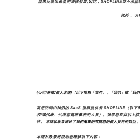
能未反映出最新的法律發展;因此，SHOPLINE並不承
此外， S
{公司/商號/個人名稱}（以下簡稱「我們」，「我們」或「我
當您訪問由我們的 SaaS 服務提供者 SHOPLINE
和/或代表、代理您處理事務的人員）。如果您在商店上
性。
 本隱私政策描述了我們蒐集的有關您的個人資料的類型
本隱私政策將説明您瞭解以下內容：