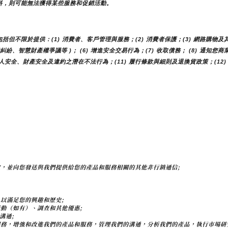
料，則可能無法獲得某些服務和促銷活動。
不限於提供：(1) 消費者、客戶管理與服務；(2) 消費者保護；(3) 網路購物及其
費糾紛、智慧財產權爭議等 )； (6) 增進安全交易行為；(7) 收取債務； (8) 通知
人安全、財產安全及違約之潛在不法行為；(11) 履行條款與細則及退換貨政策；(12)
，並向您發送與我們提供給您的產品和服務相關的其他非行銷通信;
以滿足您的興趣和歷史;
動（如有）、調查和其他優惠;
溝通;
服務，增強和改進我們的產品和服務，管理我們的溝通，分析我們的產品，執行市場研