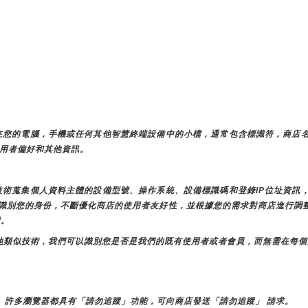
存儲在您的電腦，手機或任何其他智慧終端設備中的小檔，通常包含標識符，商店
儲使用者偏好和其他資訊。
似技術蒐集個人資料主體的設備型號、操作系統、設備標識碼和登錄IP位址資
店時識別您的身份，不斷優化商店的使用者友好性，並根據您的需求對商店進行
用。
e和其他類似技術，我們可以識別您是否是我們的既有使用者或者會員，而無需在每
。許多瀏覽器都具有「請勿追蹤」功能，可向商店發送「請勿追蹤」 請求。