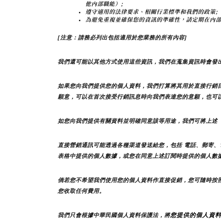
他內部職能）;
遵守適用的法律要求、相關行業標準和我們的政策;
為避免重複並確保您的資訊的準確性，請定期在內
[注意：請務必列出包括適用於您業務的所有內容]
我們還可能以其他方式使用這些資訊，我們在蒐集資訊時會發
如果您向我們提供您的個人資料，我們打算將其用於直接行銷
願意，可以在首次接受行銷訊息時向我們表達您的意願，也可
如您向我們提供有關資料並明確同意該等用途，我們可將上述
直接營銷通訊可能透過各種渠道發送給您，包括 電話、郵寄、
表格中提供的個人數據，或您在同意上述訂閱時提供的個人數
倘若您不希望我們使用您的個人資料作直接促銷，您可隨時按
您收取任何費用。
您提供的個人資
我們只會根據中華民國個人資料保護法，將