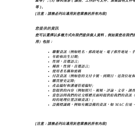
產等）；(3) 移民情形 ( 護照、工作許可文件、居留證明文件等
等 )。
[注意：請務必列出適用於您業務的所有內容]
您提供的資訊
您可以選擇以多種方式向我們提供個人資料，例如當您在我們
用）包括：
聯繫資訊（例如姓名、郵政地址、電子郵件地址、手
年齡和出生日期;
性別，首選語言;
種族，性別，首選語言;
使用者名稱和密碼
付款資訊（例如您的支付卡號、到期日、送貨位址和
購買歷史記錄;
產品偏好和溝通管道偏好;
您提供的內容（例如照片、視頻、評論、文章、調查
當您訪問我們的社交媒體頁面時提供給我們的資訊
時的地理位置詳細資訊）;
設備標識碼，例如有關設備的資訊，如 MAC 位址、
[注意：請務必列出適用於您業務的所有內容]