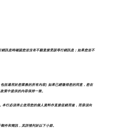
行銷訊息時確認您並沒有不願意接受該等行銷訊息；如果您並不
包括適用於您業務的所有內容] 如果已經徵得您的同意，您在
私政策中提供的內容保持一致。
，本行必須停止使用您的個人資料作直接促銷用途，而毋須向
子郵件和簡訊，其詳情列於以下小節。