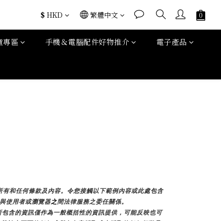
$
HKD
繁體中文
童專區
手機＆電腦配件好物推介
電子產品
加所有和任何條款及內容。令您接觸以下範例內容或此處包含
E與使用者或瀏覽器
之
間法律服務之委任關係。
所包含的資訊僅作為一般概括性的資訊提供，可能反映也可