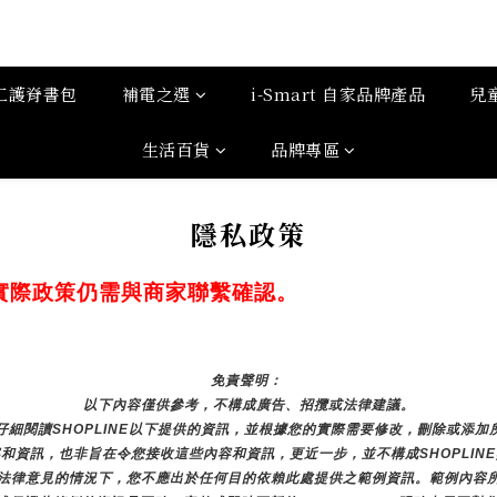
工護脊書包
補電之選
i-Smart 自家品牌產品
兒
生活百貨
品牌專區
隱私政策
實際政策仍需與商家聯繫確認。
免責聲明： 
以下內容僅供參考，不構成廣告、招攬或法律建議。
細閱讀SHOPLINE以下提供的資訊，並根據您的實際需要修改，刪除或添
和資訊，也非旨在令您接收這些內容和資訊，更近一步，並不構成SHOPLIN
法律意見的情況下，您不應出於任何目的依賴此處提供之範例資訊。範例內容