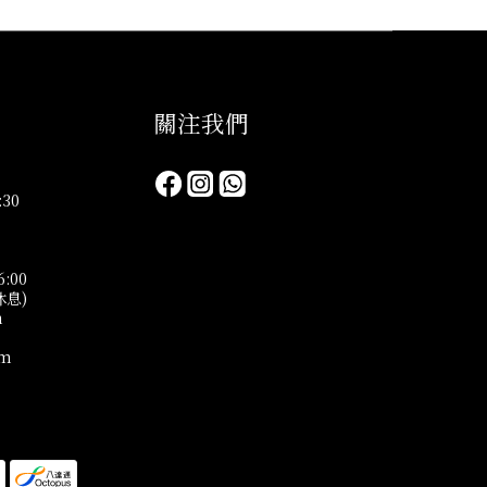
關注我們​
30
6:00
休息)
n
om