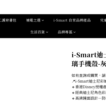
工護脊書包
補電之選
i-Smart 自家品牌產品
兒
生活百貨
品牌專區
i-Smar
璃手機殼-灰姑
如有查詢或購買，請Wh
📍i-Smart迪士
🔹香港Disney授權
🔹經典迪士尼角色
🔹高清鏡面設計－防