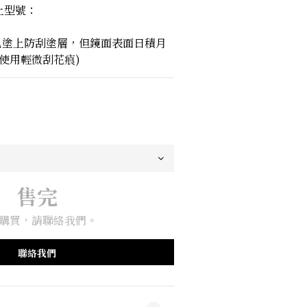
以上型號：
已塗上防刮塗層，但鏡面表面日積月
使用輕微刮花㾗)
售完
購買，請聯絡我們。
聯絡我們