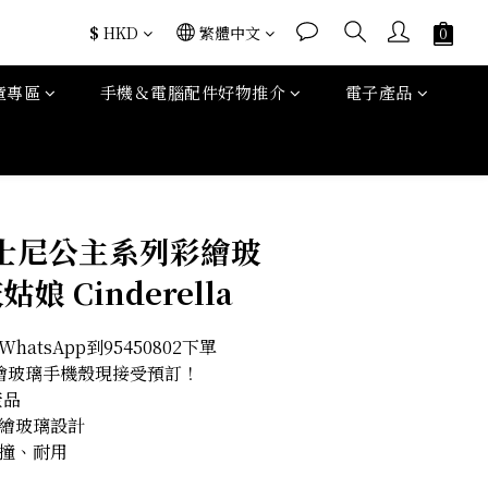
$
HKD
繁體中文
童專區
手機＆電腦配件好物推介
電子產品
t迪士尼公主系列彩繪玻
娘 Cinderella
atsApp到95450802下單
尼彩繪玻璃手機殼現接受預訂！
產品
彩繪玻璃設計
撞、耐用 